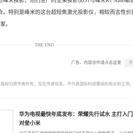
峰米投影，他们生产的坚果投影仪O1与峰米R1 Nano都
合。特别是峰米的这台超短焦激光投影仪，相较而言性价
回家。
THE END
广告、内容合作请点击这里
寻
，版权归原作者所有；旨在传递信息，不代表国际科技要闻的观点和立场
华为电视最快年底发布：荣耀先行试水 主打入
对垒小米