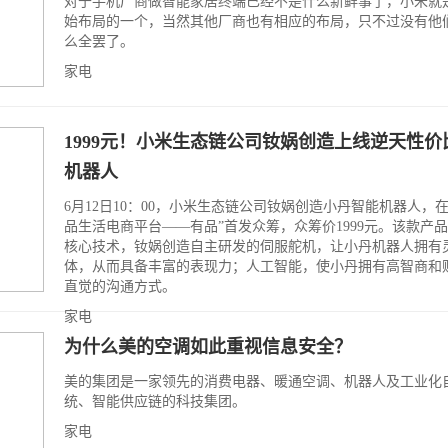
对于手机厂商做智能家居终端已经不是什么新鲜事了，小米就
始布局的一个，当然其他厂商也有相应的布局，只不过没有他
么全罢了。
家电
1999元！小米生态链公司钕娲创造上线逆天性价
机器人
6月12日10：00，小米生态链公司钕娲创造小丹智能机器人，在
品生活电商平台——有品”首发众筹，众筹价1999元。该款产
核心技术，钕娲创造自主研发的伺服舵机，让小丹机器人拥有
体，从而具备丰富的表现力；人工智能，使小丹拥有高智商和
直觉的沟通方式。
家电
为什么美的空调如此重视信息安全？
美的集团是一家领先的消费电器、暖通空调、机器人及工业化
统、智能供应链的科技集团。
家电