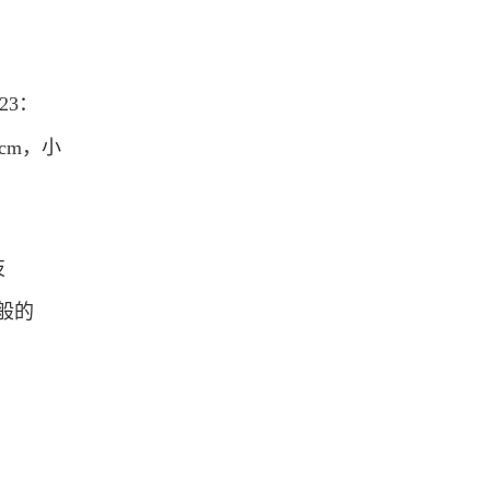
23：
cm，小
技
院般的