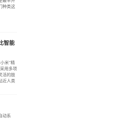
是最早开
们种类这
比智能
小米“精
品采用多项
灵活的肢
贴近人类
自动系