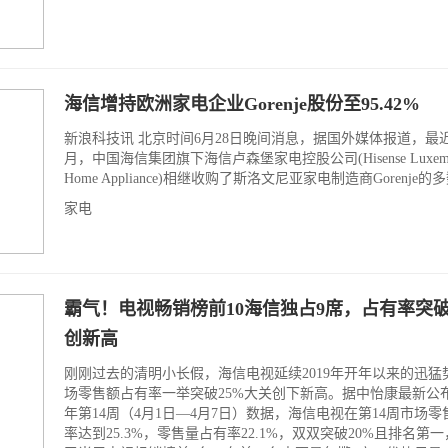
海信增持欧洲家电企业Gorenje股份至95.42%
新浪科技讯 北京时间6月28日晚间消息，据国外媒体报道，最
月，中国海信集团旗下海信卢森堡家电控股公司(Hisense Luxemb
Home Appliance)相继收购了斯洛文尼亚家电制造商Gorenje
家电
霸气！电视畅销榜前10海信独占9席，占有率突破
创新高
刚刚过去的清明小长假，海信电视延续2019年开年以来的迅猛
场零售额占有率一举突破25%大关创下新高。据中怡康最新公布的
年第14周（4月1日—4月7日）数据，海信电视在第14周市场
率达到25.3%，零售量占有率22.1%，双双突破20%且排名第