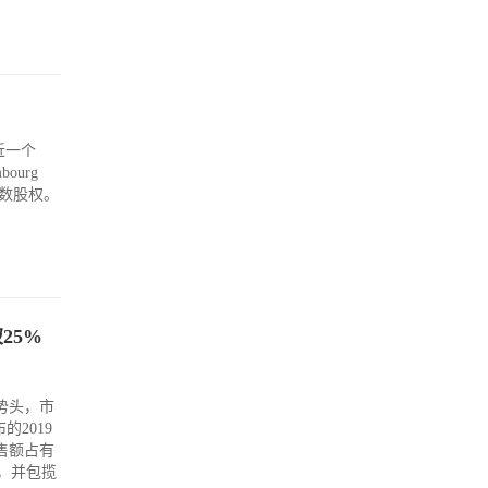
近一个
ourg
的多数股权。
25%
势头，市
2019
零售额占有
一，并包揽