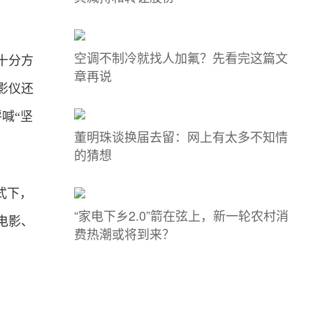
空调不制冷就找人加氟？先看完这篇文
十分方
章再说
影仪还
喊“坚
董明珠谈换届去留：网上有太多不知情
的猜想
式下，
“家电下乡2.0”箭在弦上，新一轮农村消
电影、
费热潮或将到来？