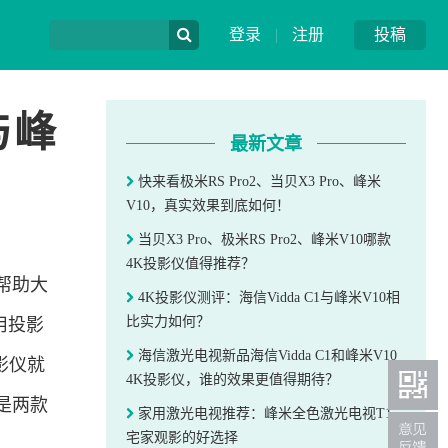
登录
|
注册
投稿
与峰
最新文章
快来看极米RS Pro2、当贝X3 Pro、峰米
V10，真实效果到底如何！
当贝X3 Pro、极米RS Pro2、峰米V10哪款
4K投影仪值得推荐？
帮助大
4K投影仪测评：海信Vidda C1与峰米V10相
比实力如何？
用投影
海信激光电视新品海信Vidda C1和峰米V10
影仪就
4K投影仪，谁的效果更值得期待？
是两款
家用激光电视推荐：峰米全色激光电视T1，
宅家观影的好选择