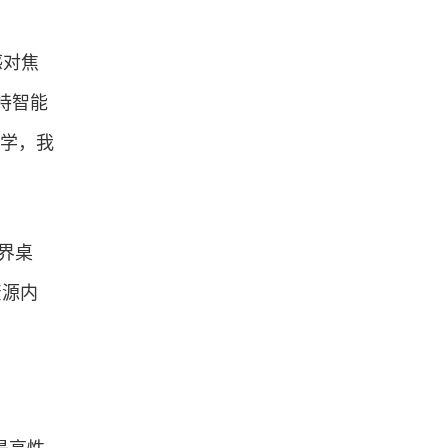
感对焦
持智能
同学，我
无界桌
资源内