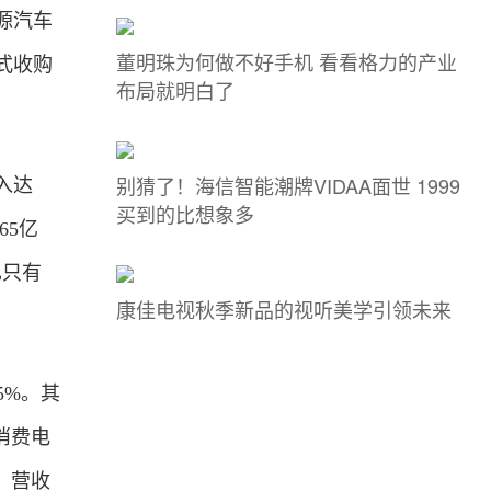
源汽车
董明珠为何做不好手机 看看格力的产业
式收购
布局就明白了
别猜了！海信智能潮牌VIDAA面世 1999
入达
买到的比想象多
65亿
也只有
康佳电视秋季新品的视听美学引领未来
5%。其
消费电
，营收