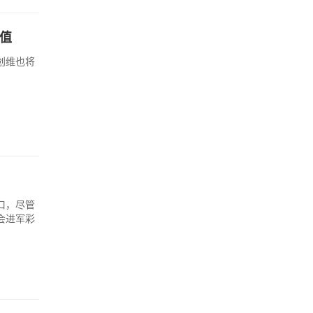
值
创维也将
口，尽管
会进军彩