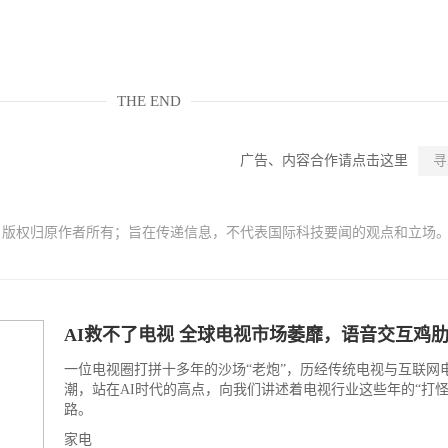
THE END
广告、内容合作请点击这里
寻
，版权归原作者所有；旨在传递信息，不代表国际科技要闻的观点和立场
AI救不了电视 全球电视市场萎靡，语音交互鸡
一位电视圈打拼十多年的沙场“老炮”，历经传统电视与互联网
潮，站在AI时代的高点，向我们讲述着电视行业这些年的“打怪
路。
家电