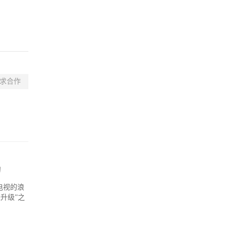
求合作
。
肋
电视的浪
升级”之