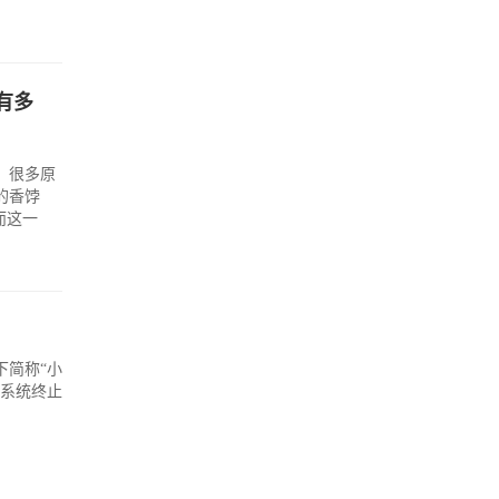
有多
，很多原
的香饽
而这一
下简称“小
让系统终止